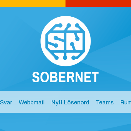
 Svar
Webbmail
Nytt Lösenord
Teams
Rum